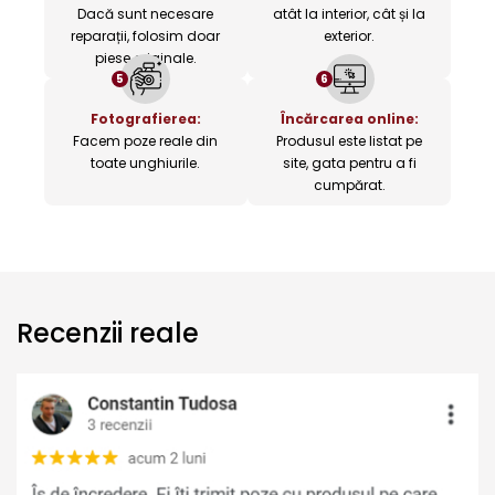
Dacă sunt necesare
atât la interior, cât și la
reparații, folosim doar
exterior.
piese originale.
5
6
Fotografierea:
Încărcarea online:
Facem poze reale din
Produsul este listat pe
toate unghiurile.
site, gata pentru a fi
cumpărat.
Recenzii reale