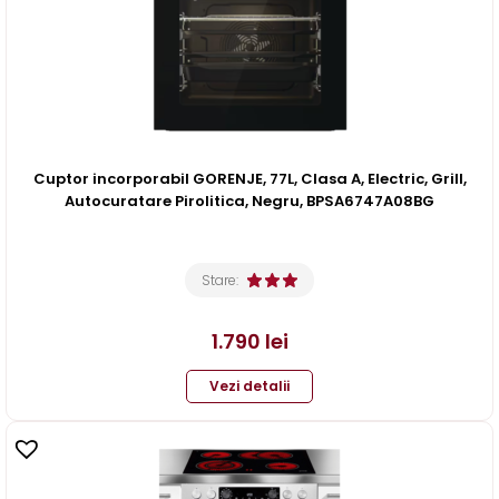
Cuptor incorporabil GORENJE, 77L, Clasa A, Electric, Grill,
Autocuratare Pirolitica, Negru, BPSA6747A08BG
Stare:
1.790
lei
Vezi detalii