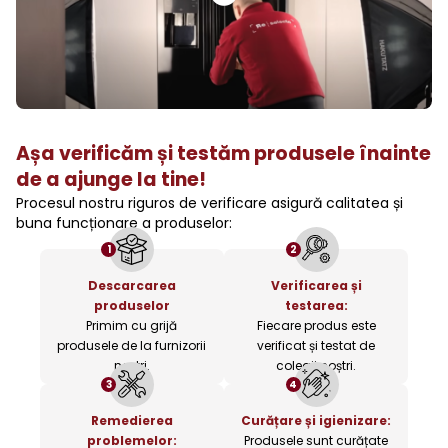
Așa verificăm și testăm produsele înainte
de a ajunge la tine!
Procesul nostru riguros de verificare asigură calitatea și
buna funcționare a produselor:
1
2
Descarcarea
Verificarea și
produselor
testarea:
Primim cu grijă
Fiecare produs este
produsele de la furnizorii
verificat și testat de
noștri.
colegii noștri.
3
4
Remedierea
Curățare și igienizare:
problemelor:
Produsele sunt curățate