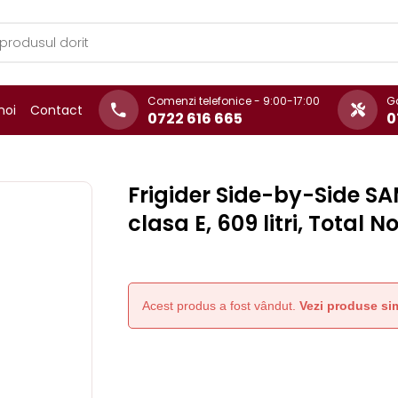
Comenzi telefonice - 9:00-17:00
Ga
noi
Contact
0722 616 665
0
Frigider Side-by-Side 
clasa E, 609 litri, Total N
Acest produs a fost vândut.
Vezi produse sim