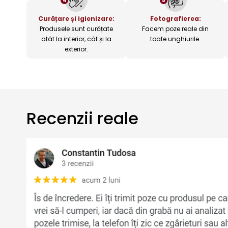
4
5
Curățare și igienizare:
Fotografierea:
Produsele sunt curățate
Facem poze reale din
atât la interior, cât și la
toate unghiurile.
exterior.
Recenzii reale