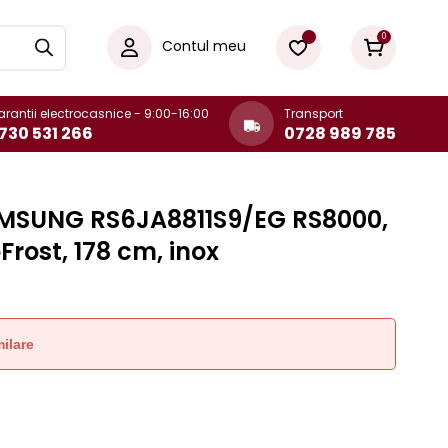
0
Contul meu
rantii electrocasnice - 9:00-16:00
Transport
730 531 266
0728 989 785
SAMSUNG RS6JA8811S9/EG RS8000,
oFrost, 178 cm, inox
ilare