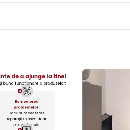
nte de a ajunge la tine!
 și buna funcționare a produselor:
3
Remedierea
problemelor:
Dacă sunt necesare
reparații, folosim doar
piese originale.