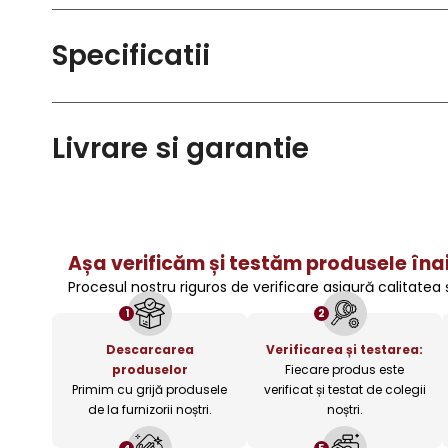
Specificatii
Livrare si garantie
Așa verificăm și testăm produsele înai
Procesul nostru riguros de verificare asigură calitatea
1
2
Descarcarea
Verificarea și testarea:
produselor
Fiecare produs este
Primim cu grijă produsele
verificat și testat de colegii
de la furnizorii noștri.
noștri.