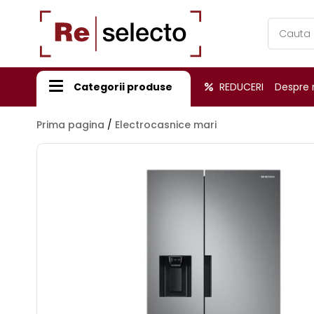
Products
search
Categorii produse
REDUCERI
Despre 
Prima pagina
/
Electrocasnice mari