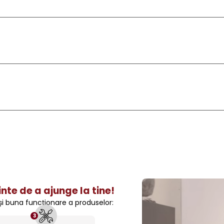
nte de a ajunge la tine!
 și buna funcționare a produselor:
3