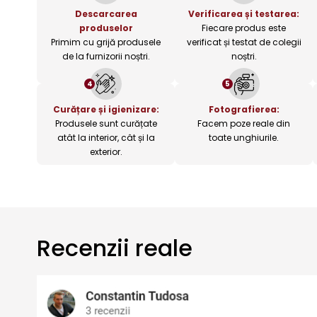
Descarcarea
Verificarea și testarea:
produselor
Fiecare produs este
Primim cu grijă produsele
verificat și testat de colegii
de la furnizorii noștri.
noștri.
4
5
Curățare și igienizare:
Fotografierea:
Produsele sunt curățate
Facem poze reale din
atât la interior, cât și la
toate unghiurile.
exterior.
Recenzii reale