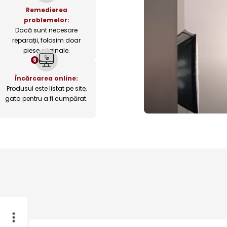
Remedierea
problemelor:
Dacă sunt necesare
reparații, folosim doar
piese originale.
6
Încărcarea online:
Produsul este listat pe site,
gata pentru a fi cumpărat.