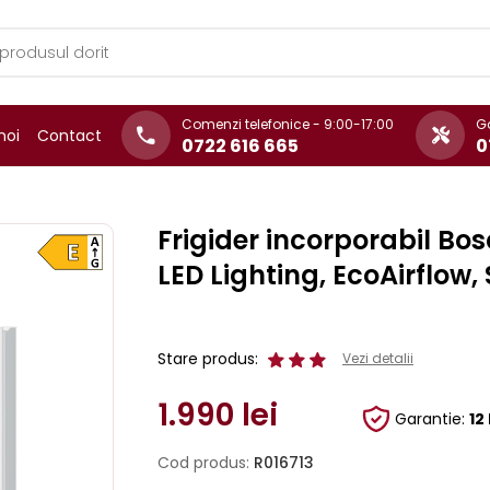
Comenzi telefonice - 9:00-17:00
Ga
noi
Contact
0722 616 665
0
Frigider incorporabil Bos
LED Lighting, EcoAirflow
Stare produs:
Vezi detalii
1.990
lei
Garantie:
12
Cod produs:
R016713