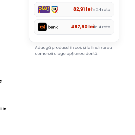
82,91
lei
în 24 rate
497,50
lei
în 4 rate
Adaugă produsul în coș și la finalizarea
comenzii alege opțiunea dorită.
e
i in