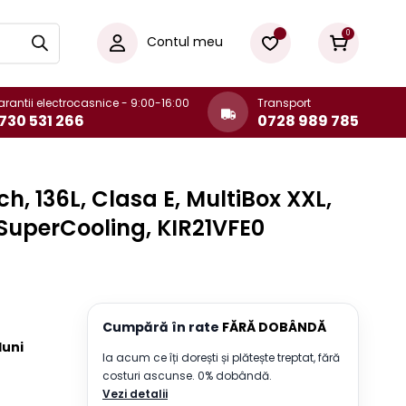
0
Contul meu
rantii electrocasnice - 9:00-16:00
Transport
730 531 266
0728 989 785
ch, 136L, Clasa E, MultiBox XXL,
, SuperCooling, KIR21VFE0
Cumpără în rate
FĂRĂ DOBÂNDĂ
 luni
Ia acum ce îți dorești și plătește treptat, fără
costuri ascunse. 0% dobândă.
Vezi detalii