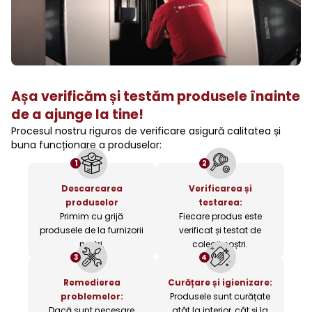
Așa verificăm și testăm produsele înainte
de a ajunge la tine!
Procesul nostru riguros de verificare asigură calitatea și
buna funcționare a produselor:
1
2
Descarcarea
Verificarea și
produselor
testarea:
Primim cu grijă
Fiecare produs este
produsele de la furnizorii
verificat și testat de
noștri.
colegii noștri.
3
4
Remedierea
Curățare și igienizare:
problemelor:
Produsele sunt curățate
Dacă sunt necesare
atât la interior, cât și la