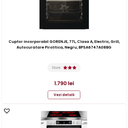
Cuptor incorporabil GORENJE, 77L, Clasa A, Electric, Grill,
Autocuratare Pirolitica, Negru, BPSA6747A08BG
Stare:
1.790
lei
Vezi detalii