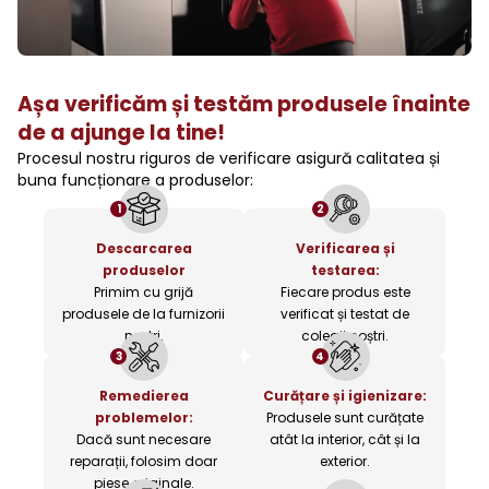
Așa verificăm și testăm produsele înainte
de a ajunge la tine!
Procesul nostru riguros de verificare asigură calitatea și
buna funcționare a produselor:
1
2
Descarcarea
Verificarea și
produselor
testarea:
Primim cu grijă
Fiecare produs este
produsele de la furnizorii
verificat și testat de
noștri.
colegii noștri.
3
4
Remedierea
Curățare și igienizare:
problemelor:
Produsele sunt curățate
Dacă sunt necesare
atât la interior, cât și la
reparații, folosim doar
exterior.
piese originale.