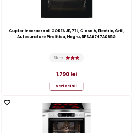
Cuptor incorporabil GORENJE, 77L, Clasa A, Electric, Grill,
Autocuratare Pirolitica, Negru, BPSA6747A08BG
Stare:
1.790
lei
Vezi detalii