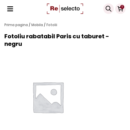
Products
0
search
Prima pagina
/
Mobila
/
Fotolii
Fotoliu rabatabil Paris cu taburet -
negru