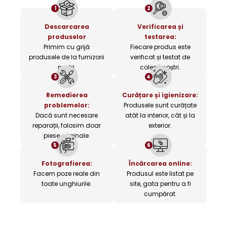
1
2
Descarcarea
Verificarea și
produselor
testarea:
Primim cu grijă
Fiecare produs este
produsele de la furnizorii
verificat și testat de
noștri.
colegii noștri.
3
4
Remedierea
Curățare și igienizare:
problemelor:
Produsele sunt curățate
Dacă sunt necesare
atât la interior, cât și la
reparații, folosim doar
exterior.
piese originale.
5
6
Fotografierea:
Încărcarea online:
Facem poze reale din
Produsul este listat pe
toate unghiurile.
site, gata pentru a fi
cumpărat.