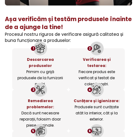
Așa verificăm și testăm produsele înainte
de a ajunge la tine!
Procesul nostru riguros de verificare asigură calitatea și
buna funcționare a produselor:
1
2
Descarcarea
Verificarea și
produselor
testarea:
Primim cu grijă
Fiecare produs este
produsele de la furnizorii
verificat și testat de
noștri.
colegii noștri.
3
4
Remedierea
Curățare și igienizare:
problemelor:
Produsele sunt curățate
Dacă sunt necesare
atât la interior, cât și la
reparații, folosim doar
exterior.
piese originale.
5
6