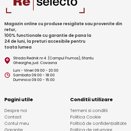
Magazin online cu produse resigilate sau provenite din
retur,
100% functionale cu garantie de pana la
24 de luni, la preturi accesibile pentru
toata lumea
Strada Rednik nr.4. (Campul Frumos), Sfantu
Gheorghe, jud. Covasna
Luni - Vineri 09:00 - 20:00
Sambata 09:00 - 18:00
Duminica 09:00 - 15:00
Pagini utile
Conditii utilizare
Despre noi
Termeni si conditii
Contact
Politica Cookie
Contul meu
Politică de confidențialitate
Garanție
Politica de returnare