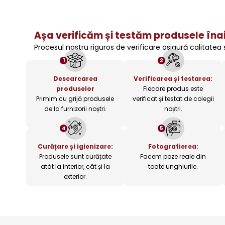
Așa verificăm și testăm produsele înai
Procesul nostru riguros de verificare asigură calitatea
1
2
Descarcarea
Verificarea și testarea:
produselor
Fiecare produs este
Primim cu grijă produsele
verificat și testat de colegii
de la furnizorii noștri.
noștri.
4
5
Curățare și igienizare:
Fotografierea:
Produsele sunt curățate
Facem poze reale din
atât la interior, cât și la
toate unghiurile.
exterior.