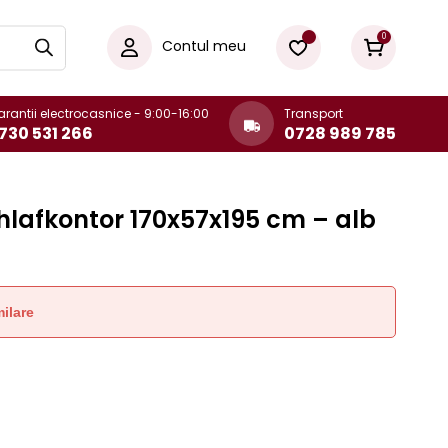
0
Contul meu
rantii electrocasnice - 9:00-16:00
Transport
730 531 266
0728 989 785
chlafkontor 170x57x195 cm – alb
ilare