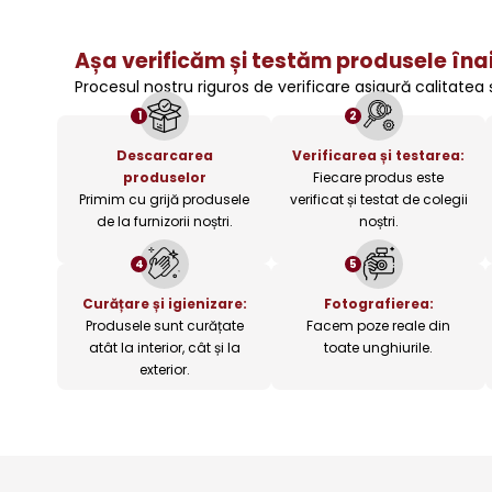
Așa verificăm și testăm produsele înai
Procesul nostru riguros de verificare asigură calitatea
1
2
Descarcarea
Verificarea și testarea:
produselor
Fiecare produs este
Primim cu grijă produsele
verificat și testat de colegii
de la furnizorii noștri.
noștri.
4
5
Curățare și igienizare:
Fotografierea:
Produsele sunt curățate
Facem poze reale din
atât la interior, cât și la
toate unghiurile.
exterior.