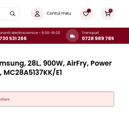
0
Contul meu
rantii electrocasnice - 9:00-16:00
Transport
730 531 266
0728 989 785
sung, 28L, 900W, AirFry, Power
u, MC28A5137KK/E1
ilare