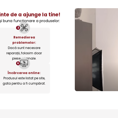
nte de a ajunge la tine!
 și buna funcționare a produselor:
3
Remedierea
problemelor:
Dacă sunt necesare
reparații, folosim doar
piese originale.
6
Încărcarea online:
Produsul este listat pe site,
gata pentru a fi cumpărat.