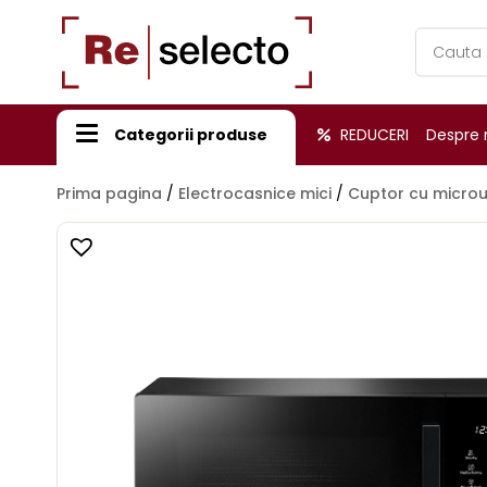
Products
search
Categorii produse
REDUCERI
Despre 
Prima pagina
/
Electrocasnice mici
/
Cuptor cu micro