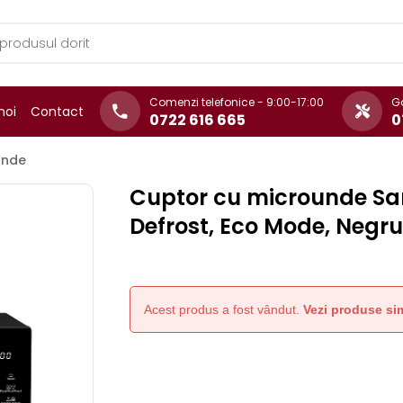
Comenzi telefonice - 9:00-17:00
Ga
noi
Contact
0722 616 665
0
unde
Cuptor cu microunde Sam
Defrost, Eco Mode, Negr
Acest produs a fost vândut.
Vezi produse sim