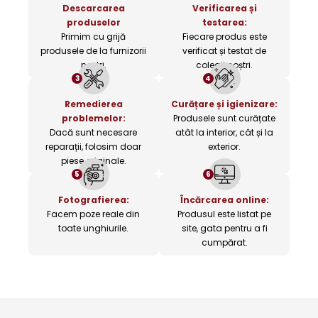
Descarcarea
Verificarea și
produselor
testarea:
Primim cu grijă
Fiecare produs este
produsele de la furnizorii
verificat și testat de
noștri.
colegii noștri.
3
4
Remedierea
Curățare și igienizare:
problemelor:
Produsele sunt curățate
Dacă sunt necesare
atât la interior, cât și la
reparații, folosim doar
exterior.
piese originale.
5
6
Fotografierea:
Încărcarea online:
Facem poze reale din
Produsul este listat pe
toate unghiurile.
site, gata pentru a fi
cumpărat.