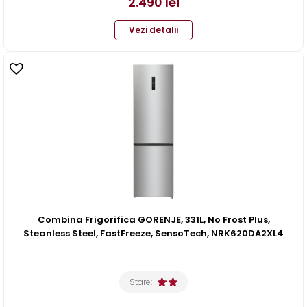
2.490
lei
Vezi detalii
Combina Frigorifica GORENJE, 331L, No Frost Plus,
Steanless Steel, FastFreeze, SensoTech, NRK620DA2XL4
Stare: