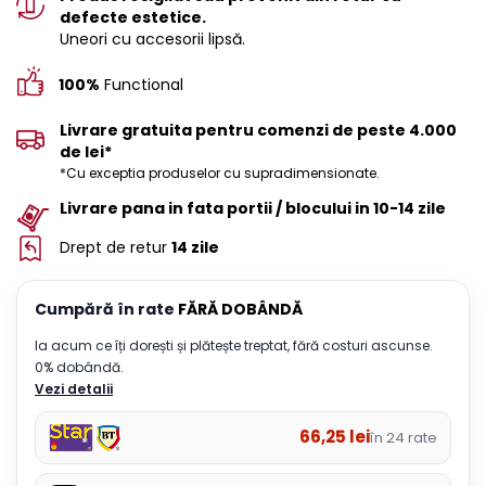
defecte estetice.
Uneori cu accesorii lipsă.
100%
Functional
Livrare gratuita pentru comenzi de peste 4.000
de lei*
*Cu exceptia produselor cu supradimensionate.
Livrare pana in fata portii / blocului in 10-14 zile
Drept de retur
14 zile
Cumpără în rate
FĂRĂ DOBÂNDĂ
Ia acum ce îți dorești și plătește treptat, fără costuri ascunse.
0% dobândă.
Vezi detalii
66,25
lei
în 24 rate