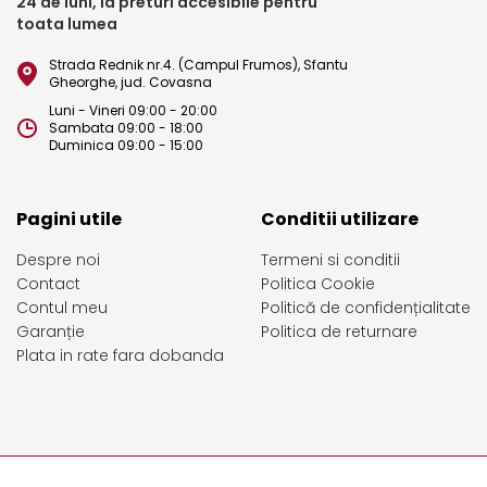
24 de luni, la preturi accesibile pentru
toata lumea
Strada Rednik nr.4. (Campul Frumos), Sfantu
Gheorghe, jud. Covasna
Luni - Vineri 09:00 - 20:00
Sambata 09:00 - 18:00
Duminica 09:00 - 15:00
Pagini utile
Conditii utilizare
Despre noi
Termeni si conditii
Contact
Politica Cookie
Contul meu
Politică de confidențialitate
Garanție
Politica de returnare
Plata in rate fara dobanda