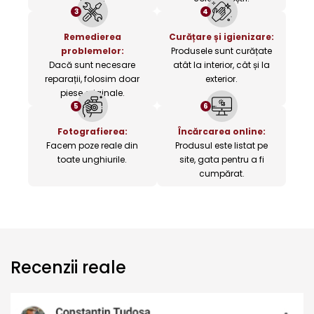
3
4
Remedierea
Curățare și igienizare:
problemelor:
Produsele sunt curățate
Dacă sunt necesare
atât la interior, cât și la
reparații, folosim doar
exterior.
piese originale.
5
6
Fotografierea:
Încărcarea online:
Facem poze reale din
Produsul este listat pe
toate unghiurile.
site, gata pentru a fi
cumpărat.
Recenzii reale