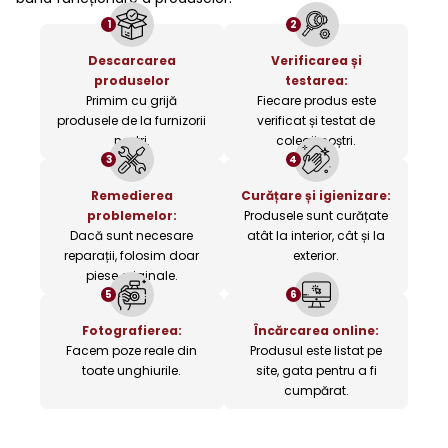
1
2
Descarcarea
Verificarea și
produselor
testarea:
Primim cu grijă
Fiecare produs este
produsele de la furnizorii
verificat și testat de
noștri.
colegii noștri.
3
4
Remedierea
Curățare și igienizare:
problemelor:
Produsele sunt curățate
Dacă sunt necesare
atât la interior, cât și la
reparații, folosim doar
exterior.
piese originale.
5
6
Fotografierea:
Încărcarea online:
Facem poze reale din
Produsul este listat pe
toate unghiurile.
site, gata pentru a fi
cumpărat.