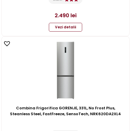
2.490
lei
Vezi detalii
Combina Frigorifica GORENJE, 331L, No Frost Plus,
Steanless Steel, FastFreeze, SensoTech, NRK620DA2XL4