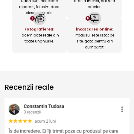
Dacă sunt necesare
atât la interior, cât și la
reparații, folosim doar
exterior.
piese originale.
5
6
Fotografierea:
Încărcarea online:
Facem poze reale din
Produsul este listat pe
toate unghiurile.
site, gata pentru a fi
cumpărat.
Recenzii reale