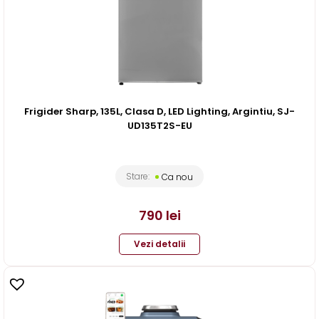
Frigider Sharp, 135L, Clasa D, LED Lighting, Argintiu, SJ-
UD135T2S-EU
Stare:
Ca nou
790
lei
Vezi detalii