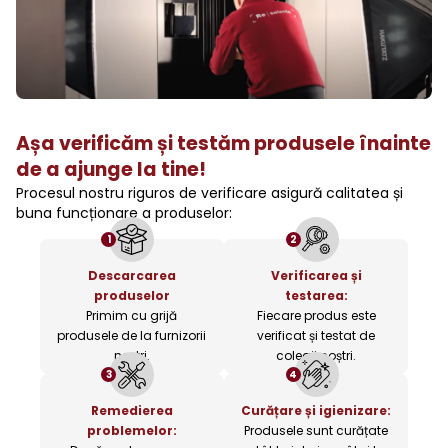
Așa verificăm și testăm produsele înainte
de a ajunge la tine!
Procesul nostru riguros de verificare asigură calitatea și
buna funcționare a produselor:
1
2
Descarcarea
Verificarea și
produselor
testarea:
Primim cu grijă
Fiecare produs este
produsele de la furnizorii
verificat și testat de
noștri.
colegii noștri.
3
4
Remedierea
Curățare și igienizare:
problemelor:
Produsele sunt curățate