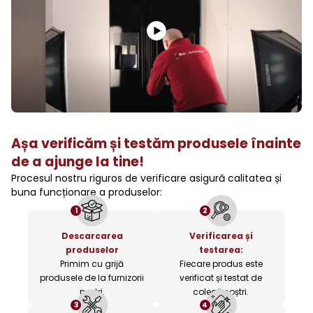
Așa verificăm și testăm produsele înainte
de a ajunge la tine!
Procesul nostru riguros de verificare asigură calitatea și
buna funcționare a produselor:
1
2
Descarcarea
Verificarea și
produselor
testarea:
Primim cu grijă
Fiecare produs este
produsele de la furnizorii
verificat și testat de
noștri.
colegii noștri.
3
4