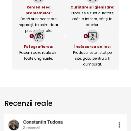
Remedierea
Curățare și igienizare:
problemelor:
Produsele sunt curățate
Dacă sunt necesare
atât la interior, cât și la
reparații, folosim doar
exterior.
piese originale.
5
6
Fotografierea:
Încărcarea online:
Facem poze reale din
Produsul este listat pe
toate unghiurile.
site, gata pentru a fi
cumpărat.
Recenzii reale