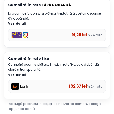
Cumpără în rate
FĂRĂ DOBÂNDĂ
Ia acum ce îți dorești și plătește treptat, fără costuri ascunse.
0% dobândă.
Vezi detalii
91,25
lei
în 24 rate
Cumpără în rate fixe
Cumpără acum și plătește liniștit în rate fixe, cu o dobândă
clară și transparentă.
Vezi detalii
132,67
lei
în 24 rate
Adaugă produsul în coș și la finalizarea comenzii alege
opțiunea dorită.