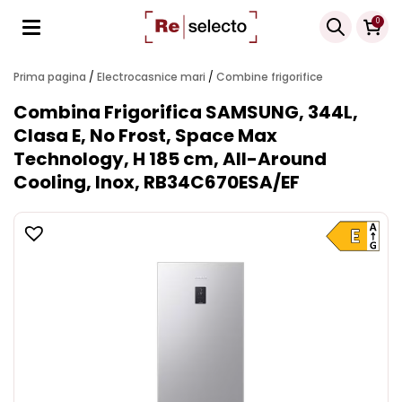
Products
0
search
Prima pagina
/
Electrocasnice mari
/
Combine frigorifice
Combina Frigorifica SAMSUNG, 344L,
Clasa E, No Frost, Space Max
Technology, H 185 cm, All-Around
Cooling, Inox, RB34C670ESA/EF