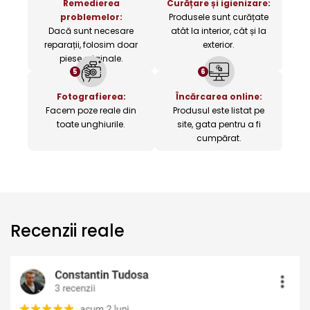
Remedierea
Curățare și igienizare:
problemelor:
Produsele sunt curățate
Dacă sunt necesare
atât la interior, cât și la
reparații, folosim doar
exterior.
piese originale.
5
6
Fotografierea:
Încărcarea online:
Facem poze reale din
Produsul este listat pe
toate unghiurile.
site, gata pentru a fi
cumpărat.
Recenzii reale