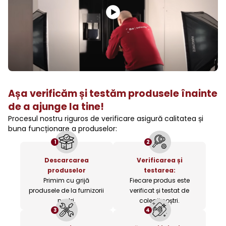
Așa verificăm și testăm produsele înainte
de a ajunge la tine!
Procesul nostru riguros de verificare asigură calitatea și
buna funcționare a produselor:
1
2
Descarcarea
Verificarea și
produselor
testarea:
Primim cu grijă
Fiecare produs este
produsele de la furnizorii
verificat și testat de
noștri.
colegii noștri.
3
4