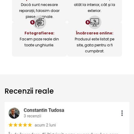
Dacă sunt necesare
atât la interior, cât și la
reparații, folosim doar
exterior.
piese originale.
5
6
Fotografierea:
Încărcarea online:
Facem poze reale din
Produsul este listat pe
toate unghiurile.
site, gata pentru a fi
cumpărat.
Recenzii reale