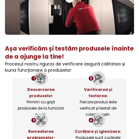
Așa verificăm și testăm produsele înainte
de a ajunge la tine!
Procesul nostru riguros de verificare asigură calitatea și
buna funcționare a produselor:
1
2
Descarcarea
Verificarea și
produselor
testarea:
Primim cu grijă
Fiecare produs este
produsele de la furnizorii
verificat și testat de
noștri.
colegii noștri.
3
4
Remedierea
Curățare și igienizare:
problemelor:
Produsele sunt curățate