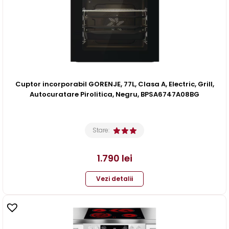
Cuptor incorporabil GORENJE, 77L, Clasa A, Electric, Grill,
Autocuratare Pirolitica, Negru, BPSA6747A08BG
Stare:
1.790
lei
Vezi detalii