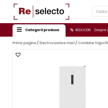
Products
search
Categorii produse
REDUCERI
Despre 
Prima pagina
/
Electrocasnice mari
/
Combine frigorif