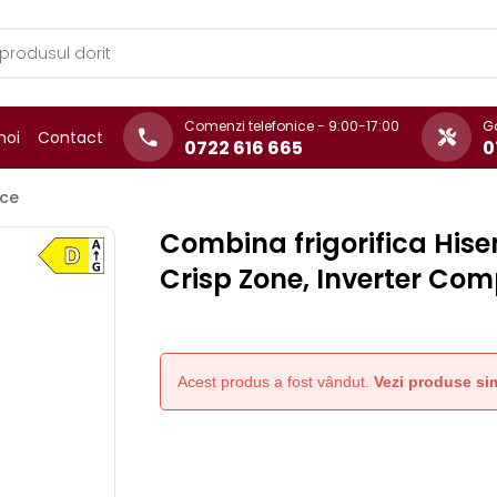
Comenzi telefonice - 9:00-17:00
Ga
noi
Contact
0722 616 665
0
ice
Combina frigorifica Hisen
Crisp Zone, Inverter Co
Acest produs a fost vândut.
Vezi produse sim