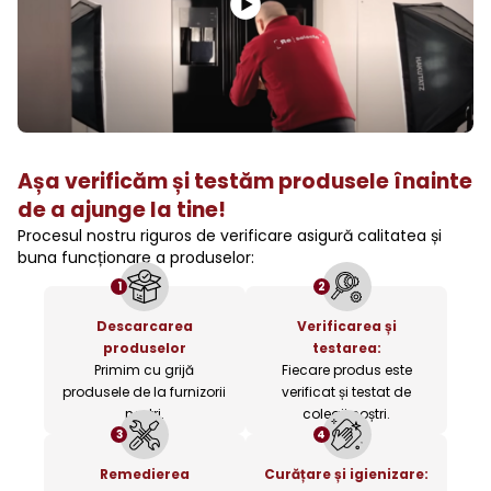
Așa verificăm și testăm produsele înainte
de a ajunge la tine!
Procesul nostru riguros de verificare asigură calitatea și
buna funcționare a produselor:
1
2
Descarcarea
Verificarea și
produselor
testarea:
Primim cu grijă
Fiecare produs este
produsele de la furnizorii
verificat și testat de
noștri.
colegii noștri.
3
4
Remedierea
Curățare și igienizare: