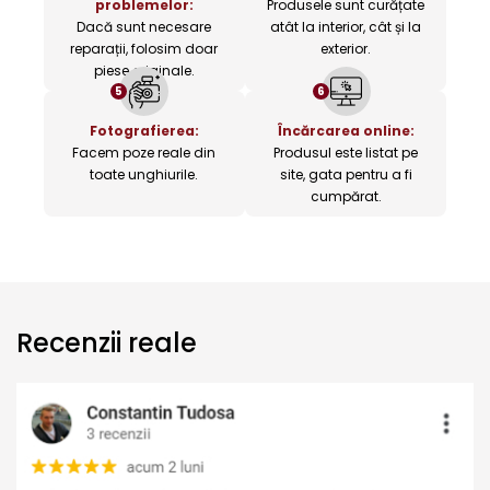
problemelor:
Produsele sunt curățate
Dacă sunt necesare
atât la interior, cât și la
reparații, folosim doar
exterior.
piese originale.
5
6
Fotografierea:
Încărcarea online:
Facem poze reale din
Produsul este listat pe
toate unghiurile.
site, gata pentru a fi
cumpărat.
Recenzii reale