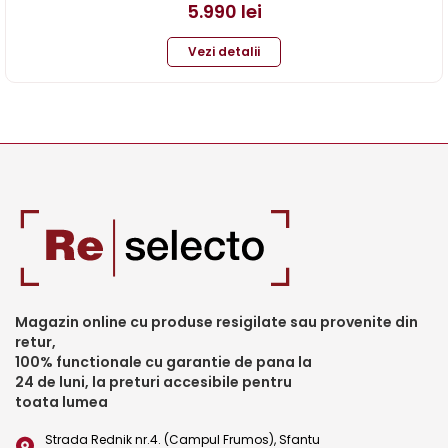
5.990
lei
Vezi detalii
Magazin online cu produse resigilate sau provenite din
retur,
100% functionale cu garantie de pana la
24 de luni, la preturi accesibile pentru
toata lumea
Strada Rednik nr.4. (Campul Frumos), Sfantu