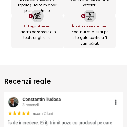
reparații, folosim doar
exterior.
piese originale.
5
6
Fotografierea:
Încărcarea online:
Facem poze reale din
Produsul este listat pe
toate unghiurile.
site, gata pentru a fi
cumpărat.
Recenzii reale