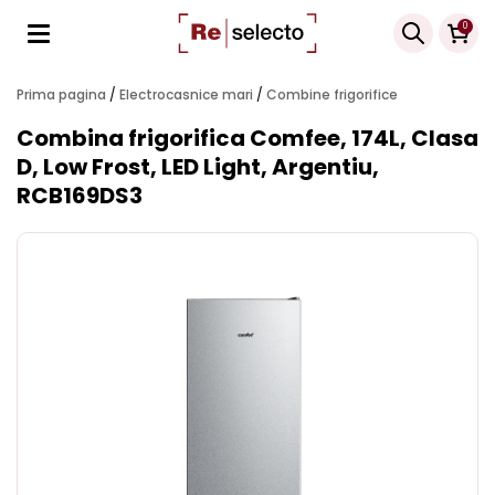
Products
0
search
Prima pagina
/
Electrocasnice mari
/
Combine frigorifice
Combina frigorifica Comfee, 174L, Clasa
D, Low Frost, LED Light, Argentiu,
RCB169DS3