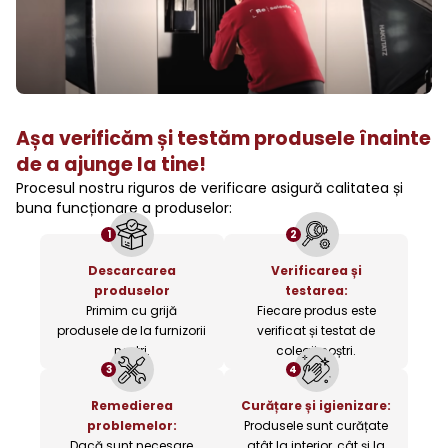
Așa verificăm și testăm produsele înainte
de a ajunge la tine!
Procesul nostru riguros de verificare asigură calitatea și
buna funcționare a produselor:
1
2
Descarcarea
Verificarea și
produselor
testarea:
Primim cu grijă
Fiecare produs este
produsele de la furnizorii
verificat și testat de
noștri.
colegii noștri.
3
4
Remedierea
Curățare și igienizare:
problemelor:
Produsele sunt curățate
Dacă sunt necesare
atât la interior, cât și la