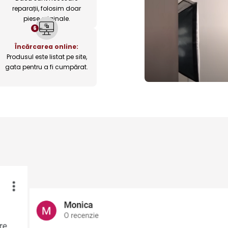
reparații, folosim doar
piese originale.
6
Încărcarea online:
Produsul este listat pe site,
gata pentru a fi cumpărat.