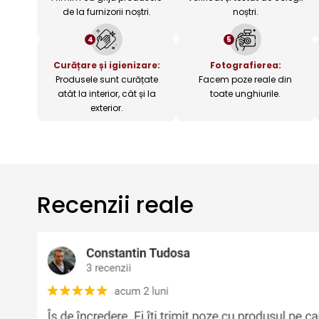
de la furnizorii noștri.
noștri.
4
5
Curățare și igienizare:
Fotografierea:
Produsele sunt curățate
Facem poze reale din
atât la interior, cât și la
toate unghiurile.
exterior.
Recenzii reale