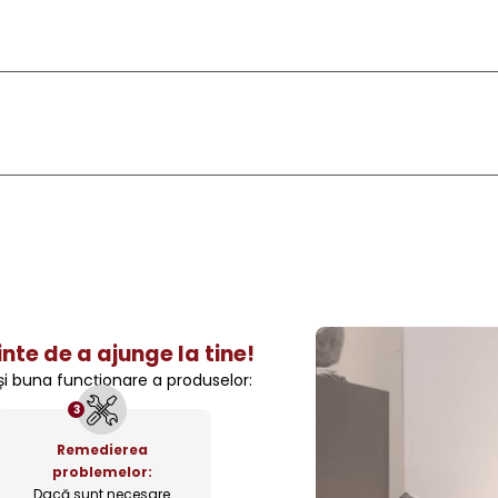
nte de a ajunge la tine!
 și buna funcționare a produselor:
3
Remedierea
problemelor:
Dacă sunt necesare