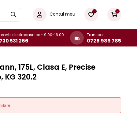
0
Contul meu
rantii electrocasnice - 9:00-16:00
Transport
730 531 266
0728 989 785
nn, 175L, Clasa E, Precise
b, KG 320.2
ilare