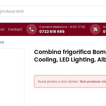
Comenzi telefonice - 9:00-17:00
Ga
noi
Contact
0722 616 665
0
ice
Combina frigorifica Boma
Cooling, LED Lighting, Al
Acest produs a fost vândut.
Vezi produse sim