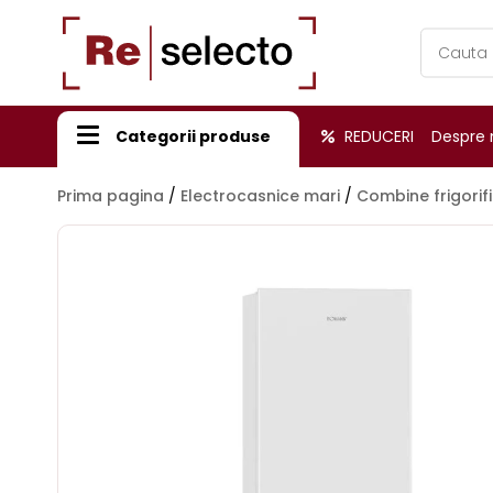
Products
search
Categorii produse
REDUCERI
Despre 
Prima pagina
/
Electrocasnice mari
/
Combine frigorif