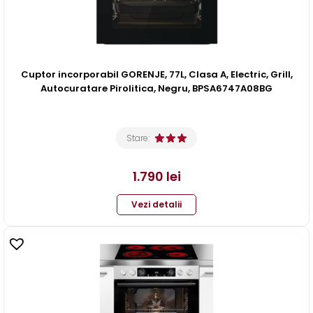
Cuptor incorporabil GORENJE, 77L, Clasa A, Electric, Grill,
Autocuratare Pirolitica, Negru, BPSA6747A08BG
Stare:
1.790
lei
Vezi detalii