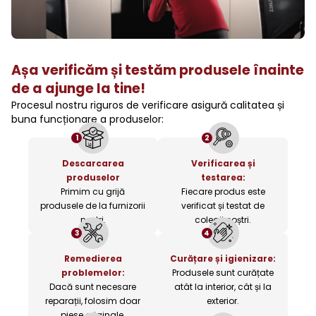
Așa verificăm și testăm produsele înainte
de a ajunge la tine!
Procesul nostru riguros de verificare asigură calitatea și
buna funcționare a produselor:
1
2
Descarcarea
Verificarea și
produselor
testarea:
Primim cu grijă
Fiecare produs este
produsele de la furnizorii
verificat și testat de
noștri.
colegii noștri.
3
4
Remedierea
Curățare și igienizare:
problemelor:
Produsele sunt curățate
Dacă sunt necesare
atât la interior, cât și la
reparații, folosim doar
exterior.
piese originale.