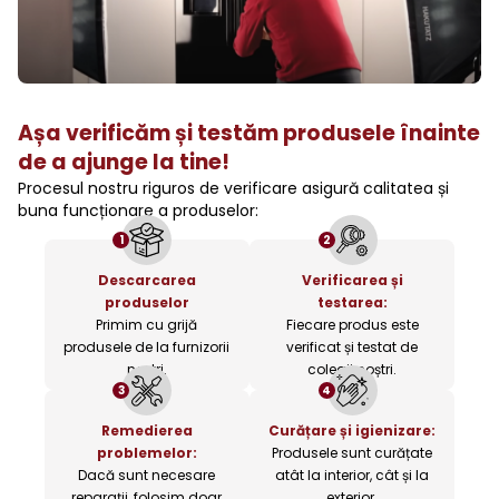
Așa verificăm și testăm produsele înainte
de a ajunge la tine!
Procesul nostru riguros de verificare asigură calitatea și
buna funcționare a produselor:
1
2
Descarcarea
Verificarea și
produselor
testarea:
Primim cu grijă
Fiecare produs este
produsele de la furnizorii
verificat și testat de
noștri.
colegii noștri.
3
4
Remedierea
Curățare și igienizare:
problemelor:
Produsele sunt curățate
Dacă sunt necesare
atât la interior, cât și la
reparații, folosim doar
exterior.