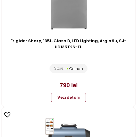
Frigider Sharp, 135L, Clasa D, LED Lighting, Argintiu, SJ-
UD135T2S-EU
Stare:
Ca nou
790
lei
Vezi detalii