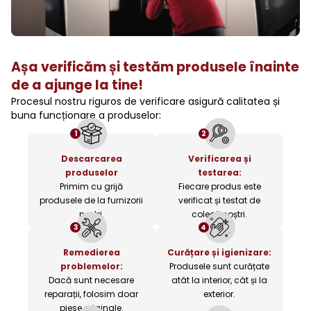
Așa verificăm și testăm produsele înainte
de a ajunge la tine!
Procesul nostru riguros de verificare asigură calitatea și
buna funcționare a produselor:
1
2
Descarcarea
Verificarea și
produselor
testarea:
Primim cu grijă
Fiecare produs este
produsele de la furnizorii
verificat și testat de
noștri.
colegii noștri.
3
4
Remedierea
Curățare și igienizare:
problemelor:
Produsele sunt curățate
Dacă sunt necesare
atât la interior, cât și la
reparații, folosim doar
exterior.
piese originale.