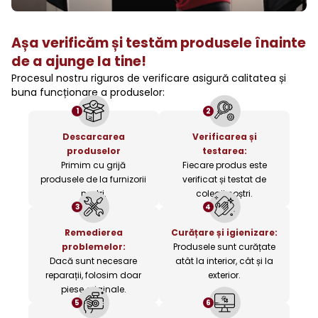
Așa verificăm și testăm produsele înainte
de a ajunge la tine!
Procesul nostru riguros de verificare asigură calitatea și
buna funcționare a produselor:
1
2
Descarcarea
Verificarea și
produselor
testarea:
Primim cu grijă
Fiecare produs este
produsele de la furnizorii
verificat și testat de
noștri.
colegii noștri.
3
4
Remedierea
Curățare și igienizare:
problemelor:
Produsele sunt curățate
Dacă sunt necesare
atât la interior, cât și la
reparații, folosim doar
exterior.
piese originale.
5
6