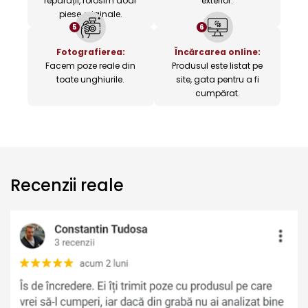
reparații, folosim doar
exterior.
piese originale.
5
6
Fotografierea:
Încărcarea online:
Facem poze reale din
Produsul este listat pe
toate unghiurile.
site, gata pentru a fi
cumpărat.
Recenzii reale