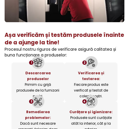
Așa verificăm și testăm produsele înainte
de a ajunge la tine!
Procesul nostru riguros de verificare asigură calitatea și
buna funcționare a produselor:
1
2
Descarcarea
Verificarea și
produselor
testarea:
Primim cu grijă
Fiecare produs este
produsele de la furnizorii
verificat și testat de
noștri.
colegii noștri.
3
4
Remedierea
Curățare și igienizare:
problemelor:
Produsele sunt curățate
Dacă sunt necesare
atât la interior, cât și la