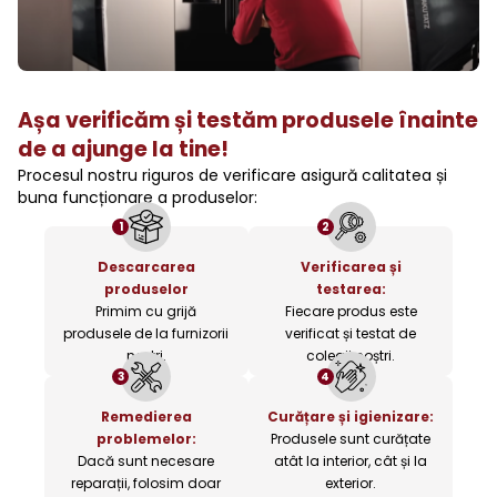
Așa verificăm și testăm produsele înainte
de a ajunge la tine!
Procesul nostru riguros de verificare asigură calitatea și
buna funcționare a produselor:
1
2
Descarcarea
Verificarea și
produselor
testarea:
Primim cu grijă
Fiecare produs este
produsele de la furnizorii
verificat și testat de
noștri.
colegii noștri.
3
4
Remedierea
Curățare și igienizare:
problemelor:
Produsele sunt curățate
Dacă sunt necesare
atât la interior, cât și la
reparații, folosim doar
exterior.