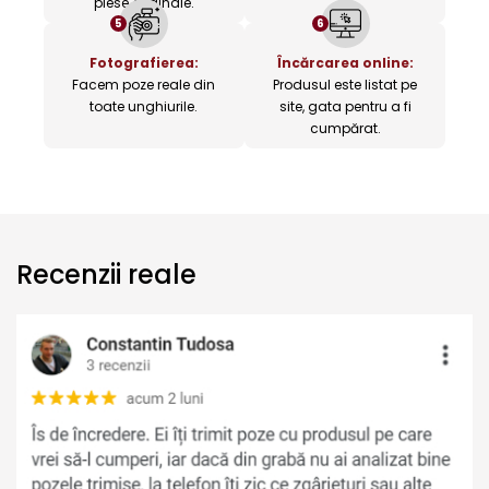
piese originale.
5
6
Fotografierea:
Încărcarea online:
Facem poze reale din
Produsul este listat pe
toate unghiurile.
site, gata pentru a fi
cumpărat.
Recenzii reale