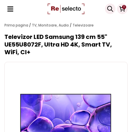
Products
0
search
Prima pagina
/
TV, Monitoare, Audio
/
Televizoare
Televizor LED Samsung 139 cm 55"
UE55U8072F, Ultra HD 4K, Smart TV,
WiFi, CI+