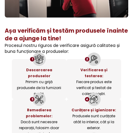
Așa verificăm și testăm produsele înainte
de a ajunge la tine!
Procesul nostru riguros de verificare asigură calitatea și
buna funcționare a produselor:
1
2
Descarcarea
Verificarea și
produselor
testarea:
Primim cu grijă
Fiecare produs este
produsele de la furnizorii
verificat și testat de
noștri.
colegii noștri.
3
4
Remedierea
Curățare și igienizare:
problemelor:
Produsele sunt curățate
Dacă sunt necesare
atât la interior, cât și la
reparații, folosim doar
exterior.