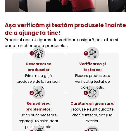
Așa verificăm și testăm produsele înainte
de a ajunge la tine!
Procesul nostru riguros de verificare asigură calitatea și
buna funcționare a produselor:
1
2
Descarcarea
Verificarea și
produselor
testarea:
Primim cu grijă
Fiecare produs este
produsele de la furnizorii
verificat și testat de
noștri.
colegii noștri.
3
4
Remedierea
Curățare și igienizare:
problemelor:
Produsele sunt curățate
Dacă sunt necesare
atât la interior, cât și la
reparații, folosim doar
exterior.
piese originale.