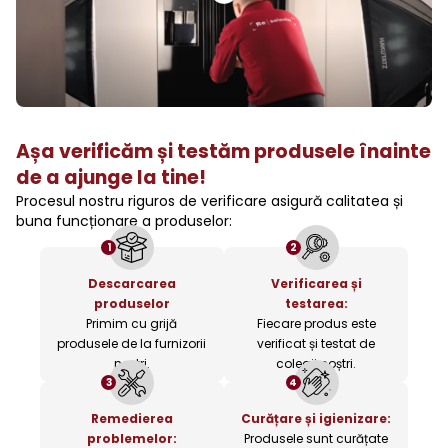
Așa verificăm și testăm produsele înainte
de a ajunge la tine!
Procesul nostru riguros de verificare asigură calitatea și
buna funcționare a produselor:
1
2
Descarcarea
Verificarea și
produselor
testarea:
Primim cu grijă
Fiecare produs este
produsele de la furnizorii
verificat și testat de
noștri.
colegii noștri.
3
4
Remedierea
Curățare și igienizare:
problemelor:
Produsele sunt curățate