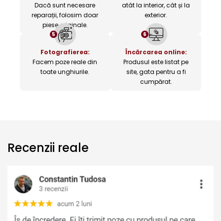
Dacă sunt necesare
atât la interior, cât și la
reparații, folosim doar
exterior.
piese originale.
5
6
Fotografierea:
Încărcarea online:
Facem poze reale din
Produsul este listat pe
toate unghiurile.
site, gata pentru a fi
cumpărat.
Recenzii reale