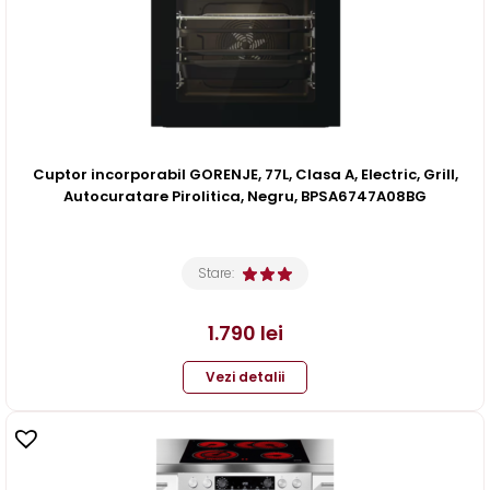
Cuptor incorporabil GORENJE, 77L, Clasa A, Electric, Grill,
Autocuratare Pirolitica, Negru, BPSA6747A08BG
Stare:
1.790
lei
Vezi detalii