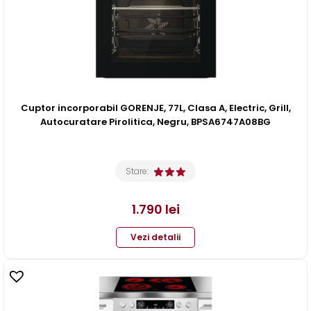
Cuptor incorporabil GORENJE, 77L, Clasa A, Electric, Grill,
Autocuratare Pirolitica, Negru, BPSA6747A08BG
Stare:
1.790
lei
Vezi detalii