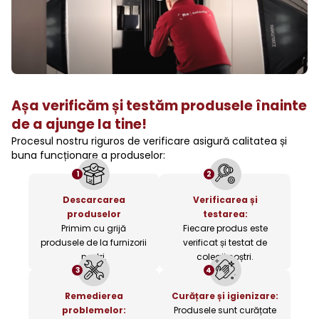
Așa verificăm și testăm produsele înainte
de a ajunge la tine!
Procesul nostru riguros de verificare asigură calitatea și
buna funcționare a produselor:
1
2
Descarcarea
Verificarea și
produselor
testarea:
Primim cu grijă
Fiecare produs este
produsele de la furnizorii
verificat și testat de
noștri.
colegii noștri.
3
4
Remedierea
Curățare și igienizare:
problemelor:
Produsele sunt curățate