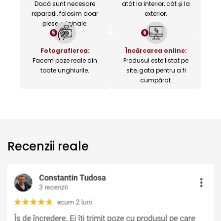
Dacă sunt necesare
atât la interior, cât și la
reparații, folosim doar
exterior.
piese originale.
5
6
Fotografierea:
Încărcarea online:
Facem poze reale din
Produsul este listat pe
toate unghiurile.
site, gata pentru a fi
cumpărat.
Recenzii reale