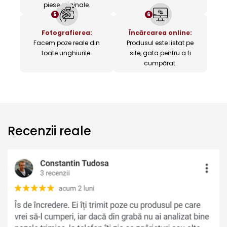
piese originale.
5
6
Fotografierea:
Încărcarea online:
Facem poze reale din
Produsul este listat pe
toate unghiurile.
site, gata pentru a fi
cumpărat.
Recenzii reale