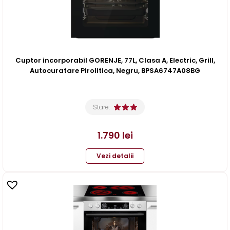
Cuptor incorporabil GORENJE, 77L, Clasa A, Electric, Grill,
Autocuratare Pirolitica, Negru, BPSA6747A08BG
Stare:
1.790
lei
Vezi detalii