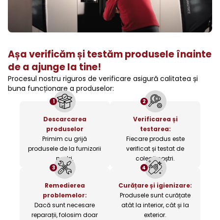
Așa verificăm și testăm produsele înainte
de a ajunge la tine!
Procesul nostru riguros de verificare asigură calitatea și
buna funcționare a produselor:
1
2
Descarcarea
Verificarea și
produselor
testarea:
Primim cu grijă
Fiecare produs este
produsele de la furnizorii
verificat și testat de
noștri.
colegii noștri.
3
4
Remedierea
Curățare și igienizare:
problemelor:
Produsele sunt curățate
Dacă sunt necesare
atât la interior, cât și la
reparații, folosim doar
exterior.