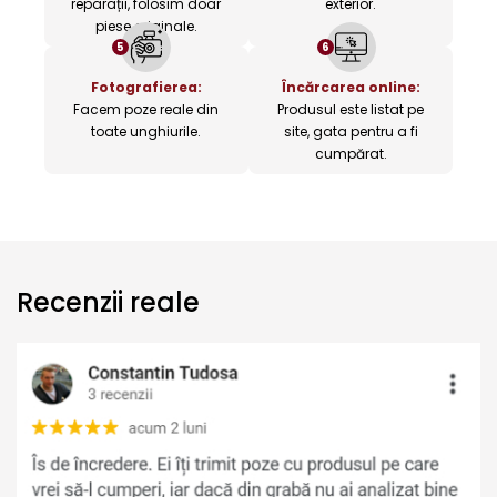
reparații, folosim doar
exterior.
piese originale.
5
6
Fotografierea:
Încărcarea online:
Facem poze reale din
Produsul este listat pe
toate unghiurile.
site, gata pentru a fi
cumpărat.
Recenzii reale