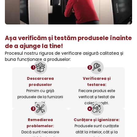
Așa verificăm și testăm produsele înainte
de a ajunge la tine!
Procesul nostru riguros de verificare asigură calitatea și
buna funcționare a produselor:
1
2
Descarcarea
Verificarea și
produselor
testarea:
Primim cu grijă
Fiecare produs este
produsele de la furnizorii
verificat și testat de
noștri.
colegii noștri.
3
4
Remedierea
Curățare și igienizare:
problemelor:
Produsele sunt curățate
Dacă sunt necesare
atât la interior, cât și la