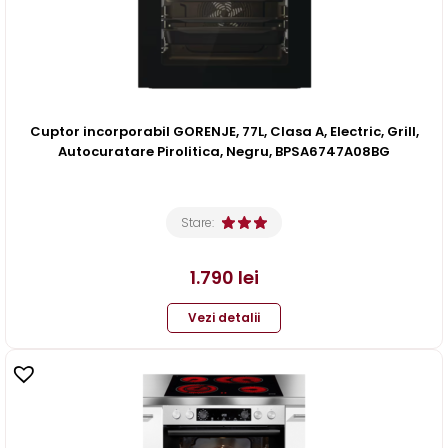
Cuptor incorporabil GORENJE, 77L, Clasa A, Electric, Grill,
Autocuratare Pirolitica, Negru, BPSA6747A08BG
Stare:
1.790
lei
Vezi detalii