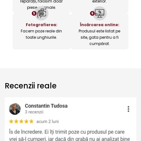
reparații, folosim doar
exterior.
piese originale.
5
6
Fotografierea:
Încărcarea online:
Facem poze reale din
Produsul este listat pe
toate unghiurile.
site, gata pentru a fi
cumpărat.
Recenzii reale