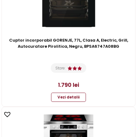
Cuptor incorporabil GORENJE, 77L, Clasa A, Electric, Grill,
Autocuratare Pirolitica, Negru, BPSA6747A08BG
Stare:
1.790
lei
Vezi detalii