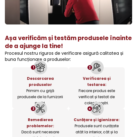
Așa verificăm și testăm produsele înainte
de a ajunge la tine!
Procesul nostru riguros de verificare asigură calitatea și
buna funcționare a produselor:
1
2
Descarcarea
Verificarea și
produselor
testarea:
Primim cu grijă
Fiecare produs este
produsele de la furnizorii
verificat și testat de
noștri.
colegii noștri.
3
4
Remedierea
Curățare și igienizare:
problemelor:
Produsele sunt curățate
Dacă sunt necesare
atât la interior, cât și la