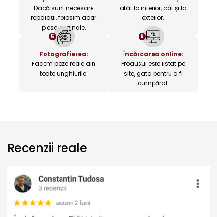
Dacă sunt necesare
atât la interior, cât și la
reparații, folosim doar
exterior.
piese originale.
5
6
Fotografierea:
Încărcarea online:
Facem poze reale din
Produsul este listat pe
toate unghiurile.
site, gata pentru a fi
cumpărat.
Recenzii reale