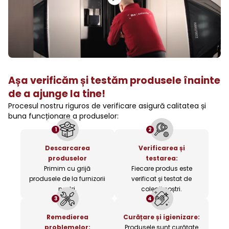
Așa verificăm și testăm produsele înainte
de a ajunge la tine!
Procesul nostru riguros de verificare asigură calitatea și
buna funcționare a produselor:
1
2
Descarcarea
Verificarea și
produselor
testarea:
Primim cu grijă
Fiecare produs este
produsele de la furnizorii
verificat și testat de
noștri.
colegii noștri.
3
4
Remedierea
Curățare și igienizare:
problemelor:
Produsele sunt curățate