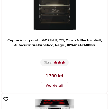
Cuptor incorporabil GORENJE, 77L, Clasa A, Electric, Grill,
Autocuratare Pirolitica, Negru, BPSA6747A08BG
Stare:
1.790
lei
Vezi detalii