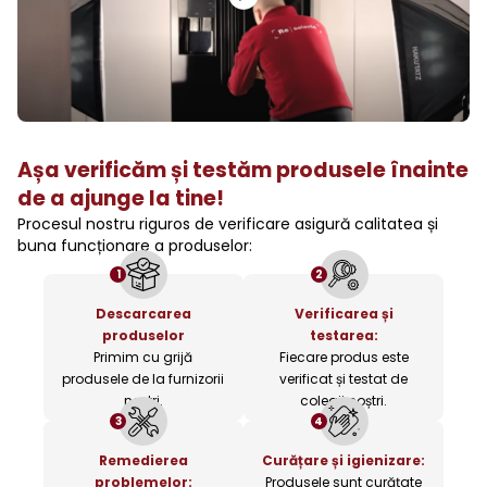
Așa verificăm și testăm produsele înainte
de a ajunge la tine!
Procesul nostru riguros de verificare asigură calitatea și
buna funcționare a produselor:
1
2
Descarcarea
Verificarea și
produselor
testarea:
Primim cu grijă
Fiecare produs este
produsele de la furnizorii
verificat și testat de
noștri.
colegii noștri.
3
4
Remedierea
Curățare și igienizare:
problemelor:
Produsele sunt curățate