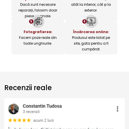
Dacă sunt necesare
atât la interior, cât și la
reparații, folosim doar
exterior.
piese originale.
5
6
Fotografierea:
Încărcarea online:
Facem poze reale din
Produsul este listat pe
toate unghiurile.
site, gata pentru a fi
cumpărat.
Recenzii reale