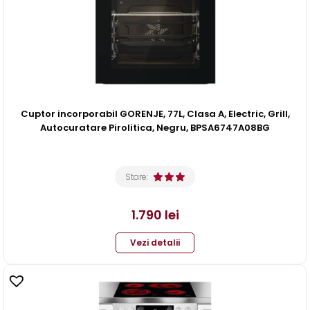
Cuptor incorporabil GORENJE, 77L, Clasa A, Electric, Grill,
Autocuratare Pirolitica, Negru, BPSA6747A08BG
Stare:
1.790
lei
Vezi detalii