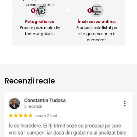
piese originale.
5
6
Fotografierea:
Încărcarea online:
Facem poze reale din
Produsul este listat pe
toate unghiurile.
site, gata pentru a fi
cumpărat.
Recenzii reale