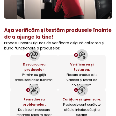
Așa verificăm și testăm produsele înainte
de a ajunge la tine!
Procesul nostru riguros de verificare asigură calitatea și
buna funcționare a produselor:
1
2
Descarcarea
Verificarea și
produselor
testarea:
Primim cu grijă
Fiecare produs este
produsele de la furnizorii
verificat și testat de
noștri.
colegii noștri.
3
4
Remedierea
Curățare și igienizare:
problemelor:
Produsele sunt curățate
Dacă sunt necesare
atât la interior, cât și la
reparații, folosim doar
exterior.