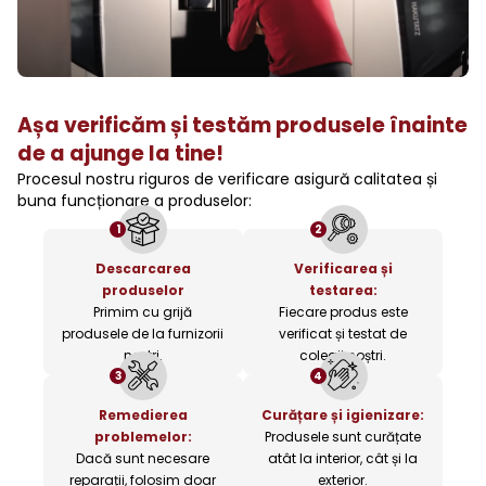
Așa verificăm și testăm produsele înainte
de a ajunge la tine!
Procesul nostru riguros de verificare asigură calitatea și
buna funcționare a produselor:
1
2
Descarcarea
Verificarea și
produselor
testarea:
Primim cu grijă
Fiecare produs este
produsele de la furnizorii
verificat și testat de
noștri.
colegii noștri.
3
4
Remedierea
Curățare și igienizare:
problemelor:
Produsele sunt curățate
Dacă sunt necesare
atât la interior, cât și la
reparații, folosim doar
exterior.