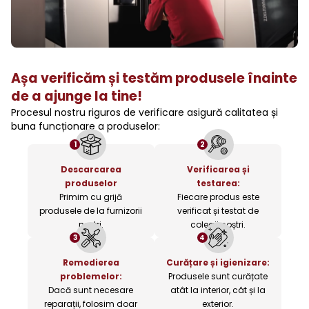
Așa verificăm și testăm produsele înainte
de a ajunge la tine!
Procesul nostru riguros de verificare asigură calitatea și
buna funcționare a produselor:
1
2
Descarcarea
Verificarea și
produselor
testarea:
Primim cu grijă
Fiecare produs este
produsele de la furnizorii
verificat și testat de
noștri.
colegii noștri.
3
4
Remedierea
Curățare și igienizare:
problemelor:
Produsele sunt curățate
Dacă sunt necesare
atât la interior, cât și la
reparații, folosim doar
exterior.