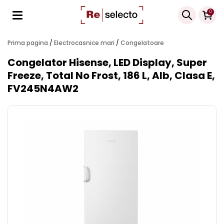
Products
0
search
Prima pagina
/
Electrocasnice mari
/
Congelatoare
Congelator Hisense, LED Display, Super
Freeze, Total No Frost, 186 L, Alb, Clasa E,
FV245N4AW2