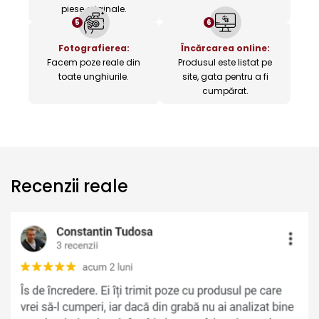
piese originale.
5
6
Fotografierea:
Încărcarea online:
Facem poze reale din
Produsul este listat pe
toate unghiurile.
site, gata pentru a fi
cumpărat.
Recenzii reale