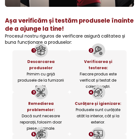
Așa verificăm și testăm produsele înainte
de a ajunge la tine!
Procesul nostru riguros de verificare asigură calitatea și
buna funcționare a produselor:
1
2
Descarcarea
Verificarea și
produselor
testarea:
Primim cu grijă
Fiecare produs este
produsele de la furnizorii
verificat și testat de
noștri.
colegii noștri.
3
4
Remedierea
Curățare și igienizare:
problemelor:
Produsele sunt curățate
Dacă sunt necesare
atât la interior, cât și la
reparații, folosim doar
exterior.
piese originale.
5
6